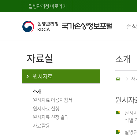
질병관리청 바로가기
손상
자료실
소개
원시자료
홈
자
소개
원시자
원시자료 이용지침서
원시자료 신청
원시자
원시자료 신청 결과
식별 
자료활용
질병관