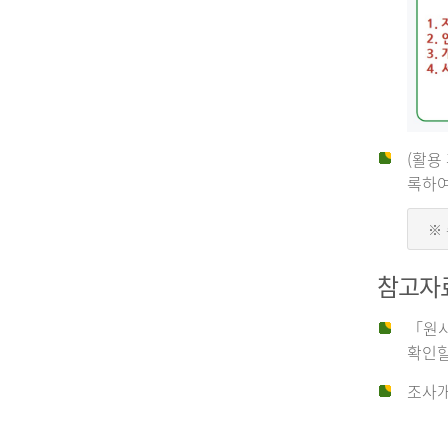
(활용
신
록하여
※
청
참고자
자
「원시
확인할
신
조사개
청
자
는