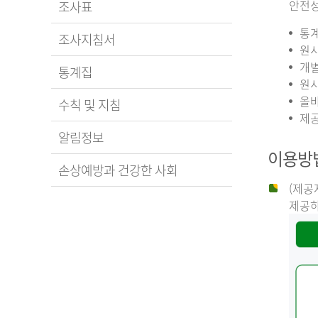
안전성
조사표
통계
조사지침서
원시
개별
통계집
원시
올바
수칙 및 지침
제공
알림정보
이용방
손상예방과 건강한 사회
(제공
제공하