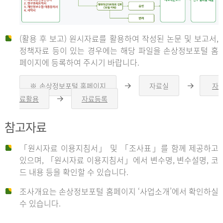
(활용 후 보고) 원시자료를 활용하여 작성된 논문 및 보고서,
신
정책자료 등이 있는 경우에는 해당 파일을 손상정보포털 홈
페이지에 등록하여 주시기 바랍니다.
청
※ 손상정보포털 홈페이지
자료실
자
오
오
른
른
료활용
자료등록
오
쪽
쪽
른
화
화
자
쪽
살
살
참고자료
화
표
표
살
표
신
「원시자료 이용지침서」 및 「조사표」를 함께 제공하고
청
있으며, 「원시자료 이용지침서」에서 변수명, 변수설명, 코
자
드 내용 등을 확인할 수 있습니다.
는
1.
조사개요는 손상정보포털 홈페이지 ‘사업소개’에서 확인하실
자
수 있습니다.
료