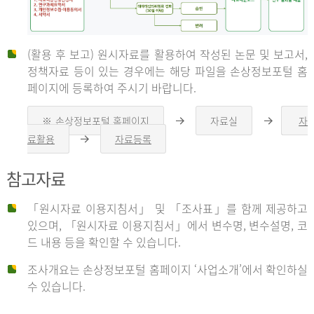
(활용 후 보고) 원시자료를 활용하여 작성된 논문 및 보고서,
신
정책자료 등이 있는 경우에는 해당 파일을 손상정보포털 홈
페이지에 등록하여 주시기 바랍니다.
청
※ 손상정보포털 홈페이지
자료실
자
오
오
른
른
료활용
자료등록
오
쪽
쪽
른
화
화
자
쪽
살
살
참고자료
화
표
표
살
표
신
「원시자료 이용지침서」 및 「조사표」를 함께 제공하고
청
있으며, 「원시자료 이용지침서」에서 변수명, 변수설명, 코
자
드 내용 등을 확인할 수 있습니다.
는
1.
조사개요는 손상정보포털 홈페이지 ‘사업소개’에서 확인하실
자
수 있습니다.
료