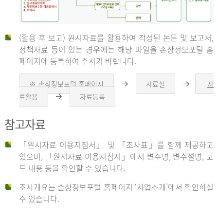
(활용 후 보고) 원시자료를 활용하여 작성된 논문 및 보고서,
신
정책자료 등이 있는 경우에는 해당 파일을 손상정보포털 홈
페이지에 등록하여 주시기 바랍니다.
청
※ 손상정보포털 홈페이지
자료실
자
오
오
른
른
료활용
자료등록
오
쪽
쪽
른
화
화
자
쪽
살
살
참고자료
화
표
표
살
표
신
「원시자료 이용지침서」 및 「조사표」를 함께 제공하고
청
있으며, 「원시자료 이용지침서」에서 변수명, 변수설명, 코
자
드 내용 등을 확인할 수 있습니다.
는
1.
조사개요는 손상정보포털 홈페이지 ‘사업소개’에서 확인하실
자
수 있습니다.
료