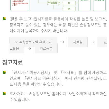
(활용 후 보고) 원시자료를 활용하여 작성된 논문 및 보고서,
신
정책자료 등이 있는 경우에는 해당 파일을 손상정보포털 홈
페이지에 등록하여 주시기 바랍니다.
청
※ 손상정보포털 홈페이지
자료실
자
오
오
른
른
료활용
자료등록
오
쪽
쪽
른
화
화
자
쪽
살
살
참고자료
화
표
표
살
표
신
「원시자료 이용지침서」 및 「조사표」를 함께 제공하고
청
있으며, 「원시자료 이용지침서」에서 변수명, 변수설명, 코
자
드 내용 등을 확인할 수 있습니다.
는
1.
조사개요는 손상정보포털 홈페이지 ‘사업소개’에서 확인하실
자
수 있습니다.
료