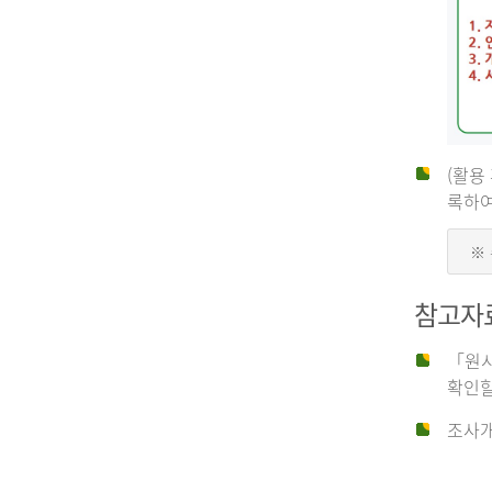
(활용
신
록하여
※
청
참고자
자
「원시
확인할
신
조사개
청
자
는