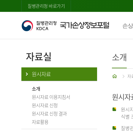
질병관리청 바로가기
손상
자료실
소개
원시자료
홈
자
소개
원시자
원시자료 이용지침서
원시자료 신청
원시자
원시자료 신청 결과
식별 
자료활용
질병관