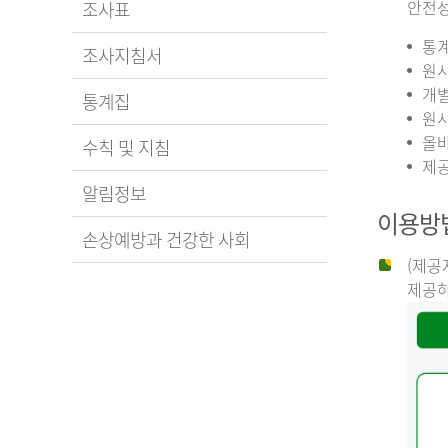
안전성
조사표
통계
조사지침서
원시
개별
통계집
원시
올바
수칙 및 지침
제공
알림정보
이용방
손상예방과 건강한 사회
(제공
제공하