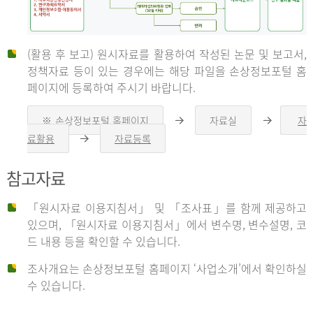
(활용 후 보고) 원시자료를 활용하여 작성된 논문 및 보고서,
신
정책자료 등이 있는 경우에는 해당 파일을 손상정보포털 홈
페이지에 등록하여 주시기 바랍니다.
청
※ 손상정보포털 홈페이지
자료실
자
오
오
른
른
료활용
자료등록
오
쪽
쪽
른
화
화
자
쪽
살
살
참고자료
화
표
표
살
표
신
「원시자료 이용지침서」 및 「조사표」를 함께 제공하고
청
있으며, 「원시자료 이용지침서」에서 변수명, 변수설명, 코
자
드 내용 등을 확인할 수 있습니다.
는
1.
조사개요는 손상정보포털 홈페이지 ‘사업소개’에서 확인하실
자
수 있습니다.
료