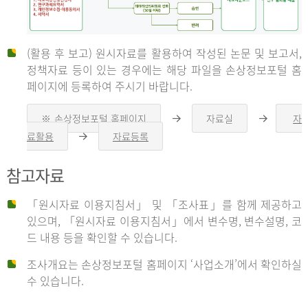
(활용 후 보고) 원시자료를 활용하여 작성된 논문 및 보고서,
신
정책자료 등이 있는 경우에는 해당 파일을 손상정보포털 홈
페이지에 등록하여 주시기 바랍니다.
청
※ 손상정보포털 홈페이지
자료실
자
오
오
른
른
료활용
자료등록
오
쪽
쪽
른
화
화
자
쪽
살
살
참고자료
화
표
표
살
표
신
「원시자료 이용지침서」 및 「조사표」를 함께 제공하고
청
있으며, 「원시자료 이용지침서」에서 변수명, 변수설명, 코
자
드 내용 등을 확인할 수 있습니다.
는
1.
조사개요는 손상정보포털 홈페이지 ‘사업소개’에서 확인하실
자
수 있습니다.
료