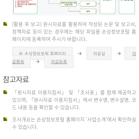
(활용 후 보고) 원시자료를 활용하여 작성된 논문 및 보고서,
신
정책자료 등이 있는 경우에는 해당 파일을 손상정보포털 홈
페이지에 등록하여 주시기 바랍니다.
청
※ 손상정보포털 홈페이지
자료실
자
오
오
른
른
료활용
자료등록
오
쪽
쪽
른
화
화
자
쪽
살
살
참고자료
화
표
표
살
표
신
「원시자료 이용지침서」 및 「조사표」를 함께 제공하고
청
있으며, 「원시자료 이용지침서」에서 변수명, 변수설명, 코
자
드 내용 등을 확인할 수 있습니다.
는
1.
조사개요는 손상정보포털 홈페이지 ‘사업소개’에서 확인하실
자
수 있습니다.
료