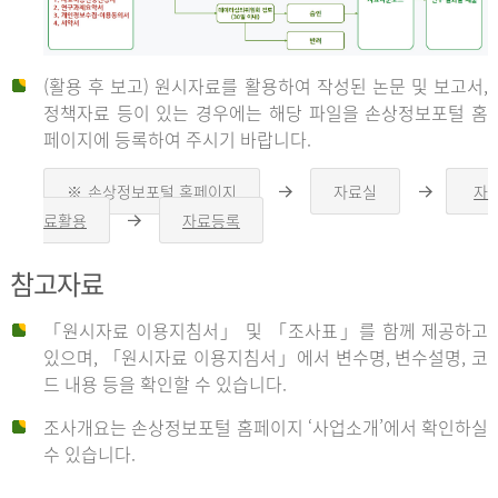
(활용 후 보고) 원시자료를 활용하여 작성된 논문 및 보고서,
신
정책자료 등이 있는 경우에는 해당 파일을 손상정보포털 홈
페이지에 등록하여 주시기 바랍니다.
청
※ 손상정보포털 홈페이지
자료실
자
오
오
른
른
료활용
자료등록
오
쪽
쪽
른
화
화
자
쪽
살
살
참고자료
화
표
표
살
표
신
「원시자료 이용지침서」 및 「조사표」를 함께 제공하고
청
있으며, 「원시자료 이용지침서」에서 변수명, 변수설명, 코
자
드 내용 등을 확인할 수 있습니다.
는
1.
조사개요는 손상정보포털 홈페이지 ‘사업소개’에서 확인하실
자
수 있습니다.
료