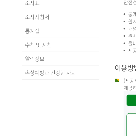
안전성
조사표
통계
조사지침서
원시
개별
통계집
원시
올바
수칙 및 지침
제공
알림정보
이용방
손상예방과 건강한 사회
(제공
제공하