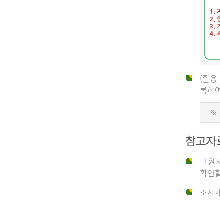
(활용
신
록하여
※
청
참고자
자
「원시
확인할
신
조사개
청
자
는