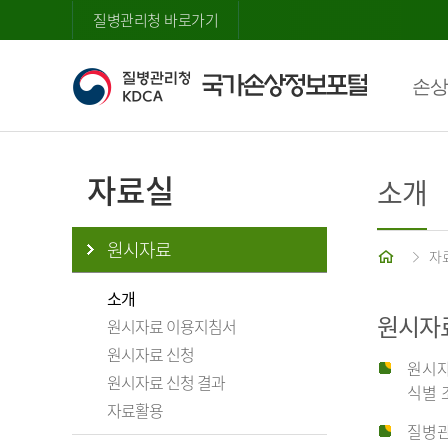
질병관리청 바로가기
손상
자료실
소개
원시자료
홈
자
소개
원시자
원시자료 이용지침서
원시자료 신청
원시자
원시자료 신청 결과
식별 
자료활용
질병관