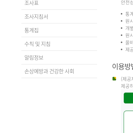
안전성
조사표
통계
조사지침서
원시
개별
통계집
원시
올바
수칙 및 지침
제공
알림정보
이용방
손상예방과 건강한 사회
(제공
제공하