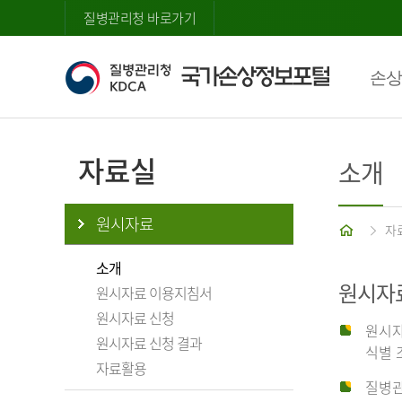
질병관리청 바로가기
손상
자료실
소개
원시자료
홈
자
소개
원시자
원시자료 이용지침서
원시자료 신청
원시자
원시자료 신청 결과
식별 
자료활용
질병관