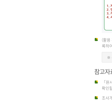
(활용
신
록하여
※
청
참고자
자
「원시
확인할
신
조사개
청
자
는