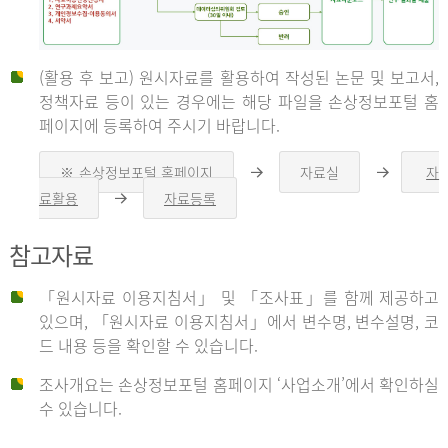
(활용 후 보고) 원시자료를 활용하여 작성된 논문 및 보고서,
신
정책자료 등이 있는 경우에는 해당 파일을 손상정보포털 홈
페이지에 등록하여 주시기 바랍니다.
청
※ 손상정보포털 홈페이지
자료실
자
오
오
른
른
료활용
자료등록
오
쪽
쪽
른
화
화
자
쪽
살
살
참고자료
화
표
표
살
표
신
「원시자료 이용지침서」 및 「조사표」를 함께 제공하고
청
있으며, 「원시자료 이용지침서」에서 변수명, 변수설명, 코
자
드 내용 등을 확인할 수 있습니다.
는
1.
조사개요는 손상정보포털 홈페이지 ‘사업소개’에서 확인하실
자
수 있습니다.
료