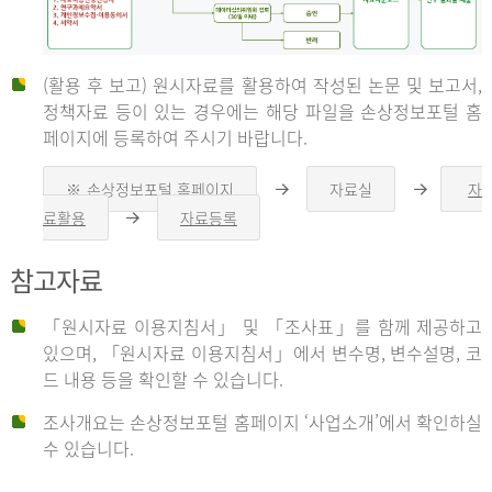
(활용 후 보고) 원시자료를 활용하여 작성된 논문 및 보고서,
신
정책자료 등이 있는 경우에는 해당 파일을 손상정보포털 홈
페이지에 등록하여 주시기 바랍니다.
청
※ 손상정보포털 홈페이지
자료실
자
오
오
른
른
료활용
자료등록
오
쪽
쪽
른
화
화
자
쪽
살
살
참고자료
화
표
표
살
표
신
「원시자료 이용지침서」 및 「조사표」를 함께 제공하고
청
있으며, 「원시자료 이용지침서」에서 변수명, 변수설명, 코
자
드 내용 등을 확인할 수 있습니다.
는
1.
조사개요는 손상정보포털 홈페이지 ‘사업소개’에서 확인하실
자
수 있습니다.
료