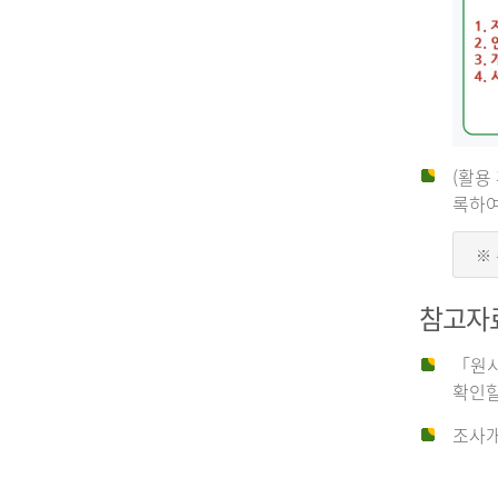
(활용
신
록하여
※
청
참고자
자
「원시
확인할
신
조사개
청
자
는