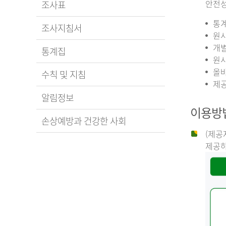
안전성
조사표
통계
조사지침서
원시
개별
통계집
원시
올바
수칙 및 지침
제공
알림정보
이용방
손상예방과 건강한 사회
(제공
제공하