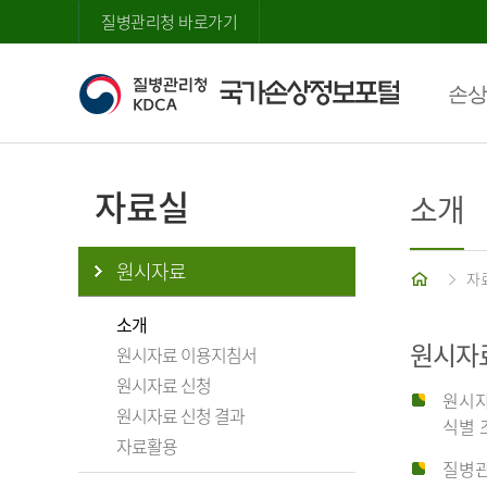
질병관리청 바로가기
손상
자료실
소개
원시자료
홈
자
소개
원시자
원시자료 이용지침서
원시자료 신청
원시자
원시자료 신청 결과
식별 
자료활용
질병관