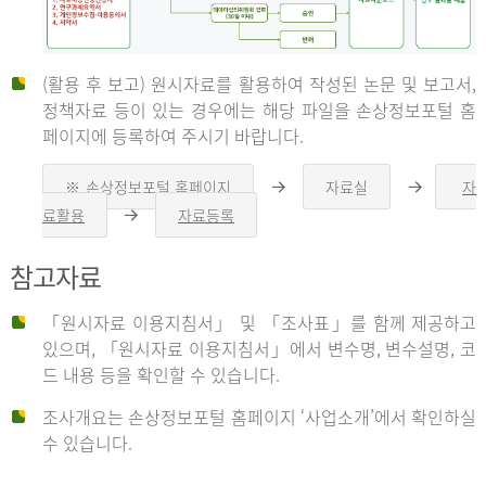
(활용 후 보고) 원시자료를 활용하여 작성된 논문 및 보고서,
신
정책자료 등이 있는 경우에는 해당 파일을 손상정보포털 홈
페이지에 등록하여 주시기 바랍니다.
청
※ 손상정보포털 홈페이지
자료실
자
오
오
른
른
료활용
자료등록
오
쪽
쪽
른
화
화
자
쪽
살
살
참고자료
화
표
표
살
표
신
「원시자료 이용지침서」 및 「조사표」를 함께 제공하고
청
있으며, 「원시자료 이용지침서」에서 변수명, 변수설명, 코
자
드 내용 등을 확인할 수 있습니다.
는
1.
조사개요는 손상정보포털 홈페이지 ‘사업소개’에서 확인하실
자
수 있습니다.
료