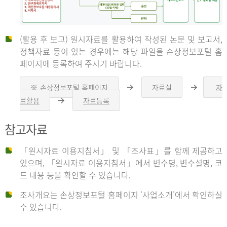
(활용 후 보고) 원시자료를 활용하여 작성된 논문 및 보고서,
신
정책자료 등이 있는 경우에는 해당 파일을 손상정보포털 홈
페이지에 등록하여 주시기 바랍니다.
청
※ 손상정보포털 홈페이지
자료실
자
오
오
른
른
료활용
자료등록
오
쪽
쪽
른
화
화
자
쪽
살
살
참고자료
화
표
표
살
표
신
「원시자료 이용지침서」 및 「조사표」를 함께 제공하고
청
있으며, 「원시자료 이용지침서」에서 변수명, 변수설명, 코
자
드 내용 등을 확인할 수 있습니다.
는
1.
조사개요는 손상정보포털 홈페이지 ‘사업소개’에서 확인하실
자
수 있습니다.
료