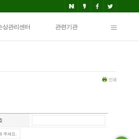
사
손상관리센터
관련기관
이
인쇄
트
맵
호