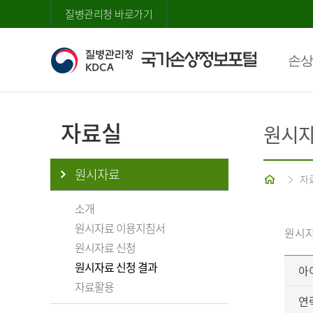
질병관리청 바로가기
손상
자료실
원시자
원시자료
홈
자
소개
원시자료 이용지침서
원시자
원시자료 신청
원시자료 신청 결과
아
자료활용
연