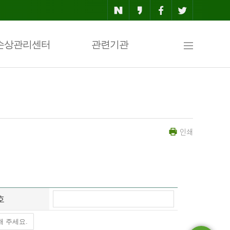
사
손상관리센터
관련기관
이
인쇄
트
맵
호