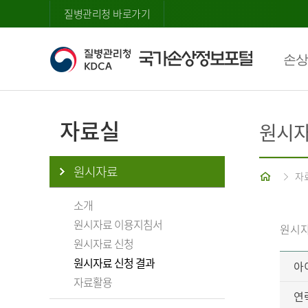
질병관리청 바로가기
손상
자료실
원시자
원시자료
홈
자
소개
원시자료 이용지침서
원시자
원시자료 신청
원시자료 신청 결과
아
자료활용
연