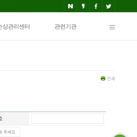
사
손상관리센터
관련기관
이
인쇄
트
맵
호