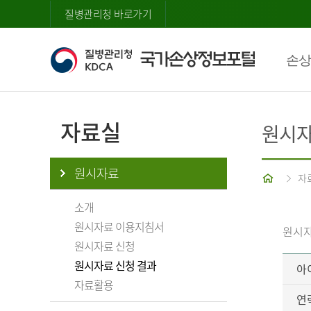
질병관리청 바로가기
손상
자료실
원시자
원시자료
홈
자
소개
원시자료 이용지침서
원시자
원시자료 신청
원시자료 신청 결과
아
자료활용
연