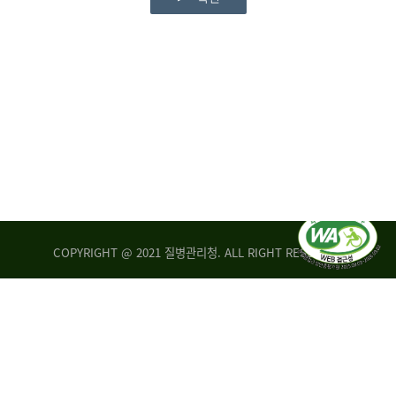
COPYRIGHT @ 2021 질병관리청. ALL RIGHT RESERVED