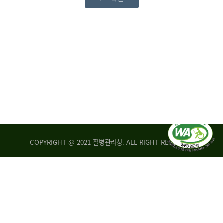
COPYRIGHT @ 2021 질병관리청. ALL RIGHT RESERVED