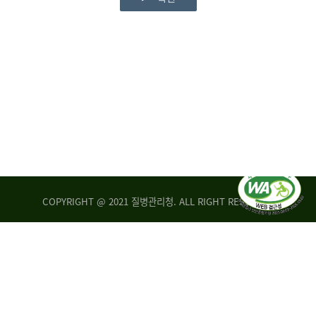
COPYRIGHT @ 2021 질병관리청. ALL RIGHT RESERVED