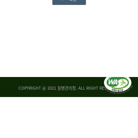
COPYRIGHT @ 2021 질병관리청. ALL RIGHT RESERVED