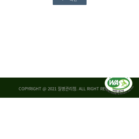
COPYRIGHT @ 2021 질병관리청. ALL RIGHT RESERVED