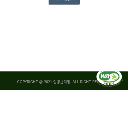
COPYRIGHT @ 2021 질병관리청. ALL RIGHT RESERVED