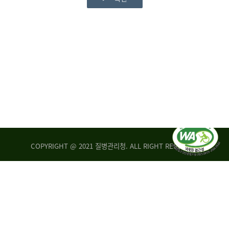
COPYRIGHT @ 2021 질병관리청. ALL RIGHT RESERVED