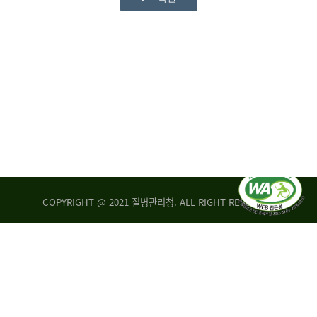
COPYRIGHT @ 2021 질병관리청. ALL RIGHT RESERVED