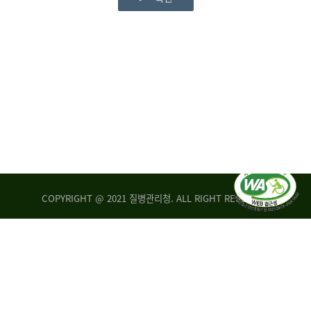
COPYRIGHT @ 2021 질병관리청. ALL RIGHT RESERVED