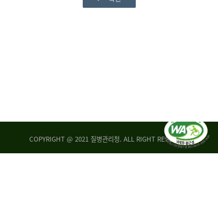
COPYRIGHT @ 2021 질병관리청. ALL RIGHT RESERVED