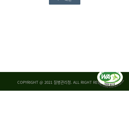
COPYRIGHT @ 2021 질병관리청. ALL RIGHT RESERVED