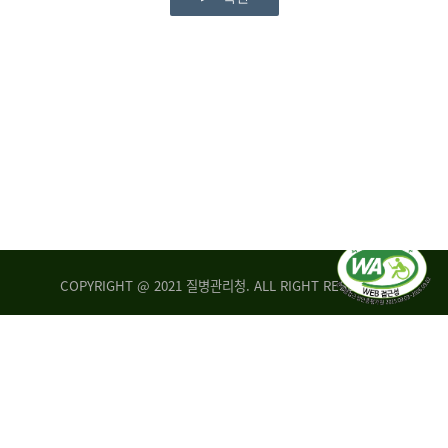
COPYRIGHT @ 2021 질병관리청. ALL RIGHT RESERVED