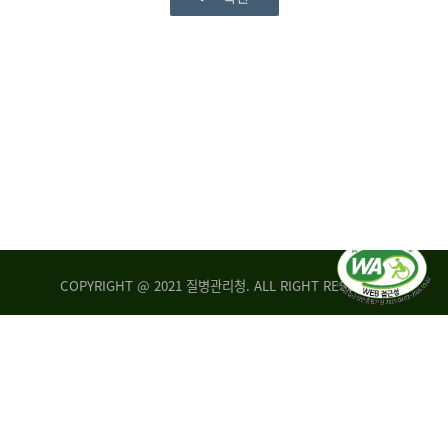
COPYRIGHT @ 2021 질병관리청. ALL RIGHT RESERVED