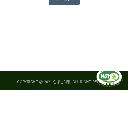
COPYRIGHT @ 2021 질병관리청. ALL RIGHT RESERVED