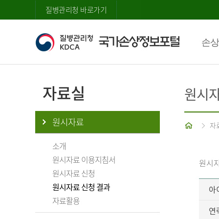
질병관리청 바로가기
손상
자료실
원시자
원시자료
홈
자
소개
원시자료 이용지침서
원시자
원시자료 신청
원시자료 신청 결과
아
자료활용
연