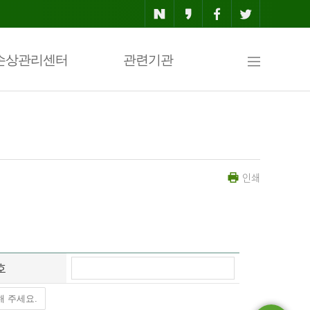
사
손상관리센터
관련기관
이
인쇄
트
맵
호