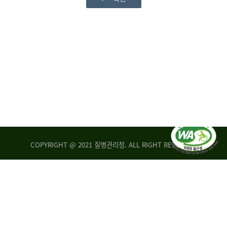
COPYRIGHT @ 2021 질병관리청. ALL RIGHT RESERVED