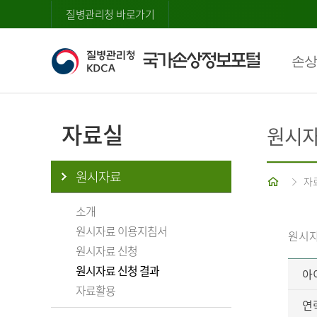
질병관리청 바로가기
손상
자료실
원시자
원시자료
홈
자
소개
원시자료 이용지침서
원시자
원시자료 신청
원시자료 신청 결과
아
자료활용
연