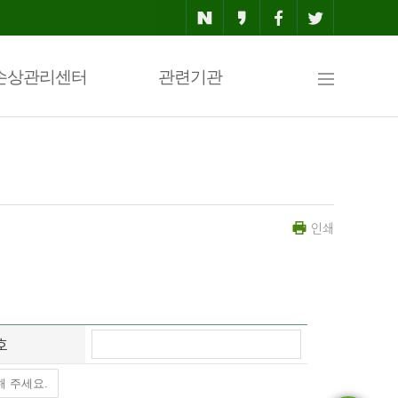
사
손상관리센터
관련기관
이
인쇄
트
맵
호