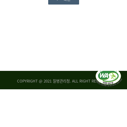
COPYRIGHT @ 2021 질병관리청. ALL RIGHT RESERVED