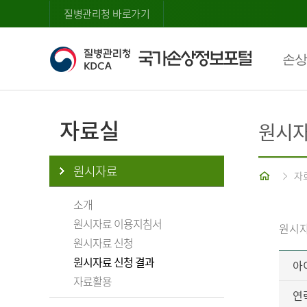
질병관리청 바로가기
손상
자료실
원시자
원시자료
홈
자
소개
원시자료 이용지침서
원시자
원시자료 신청
원시자료 신청 결과
아
자료활용
연