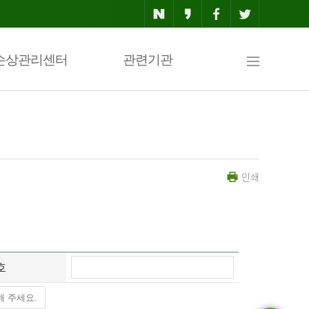
사
손상관리센터
관련기관
이
인쇄
트
맵
호