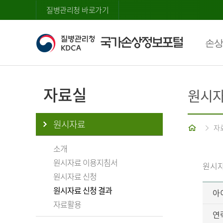
질병관리청 바로가기
손상
자료실
원시자
원시자료
홈
자
소개
원시자료 이용지침서
원시자
원시자료 신청
원시자료 신청 결과
아
자료활용
연