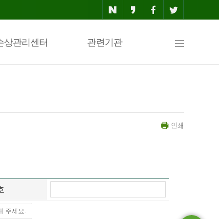
사
손상관리센터
관련기관
이
인쇄
트
맵
호