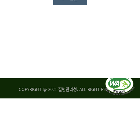
COPYRIGHT @ 2021 질병관리청. ALL RIGHT RESERVED