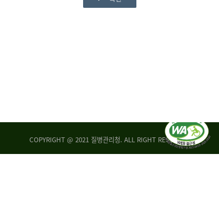
COPYRIGHT @ 2021 질병관리청. ALL RIGHT RESERVED