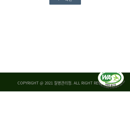
COPYRIGHT @ 2021 질병관리청. ALL RIGHT RESERVED