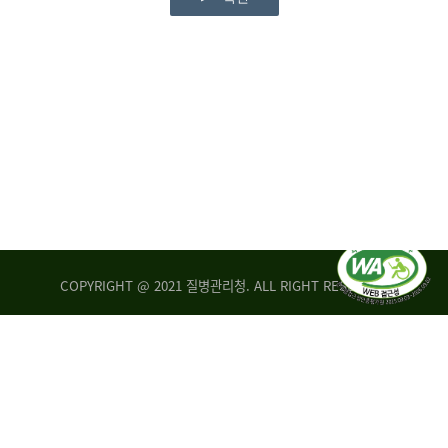
COPYRIGHT @ 2021 질병관리청. ALL RIGHT RESERVED