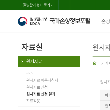
질병관리청 바로가기
손상
자료실
원시자
원시자료
홈
자
소개
원시자료 이용지침서
원시자
원시자료 신청
원시자료 신청 결과
아
자료활용
연