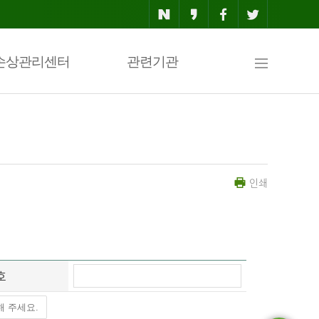
사
손상관리센터
관련기관
이
인쇄
트
맵
호