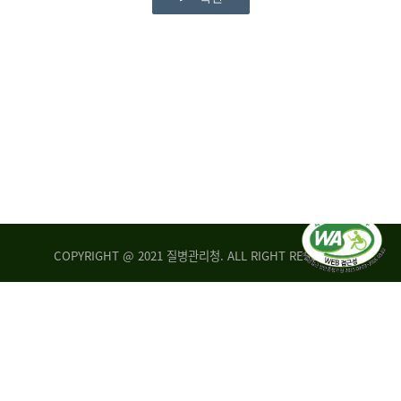
COPYRIGHT @ 2021 질병관리청. ALL RIGHT RESERVED