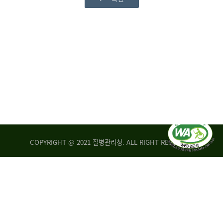
COPYRIGHT @ 2021 질병관리청. ALL RIGHT RESERVED