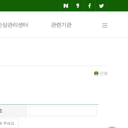
사
손상관리센터
관련기관
이
인쇄
트
맵
호