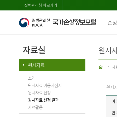
질병관리청 바로가기
손상
자료실
원시자
원시자료
홈
자
소개
원시자료 이용지침서
원시자
원시자료 신청
원시자료 신청 결과
아
자료활용
연