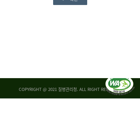
COPYRIGHT @ 2021 질병관리청. ALL RIGHT RESERVED