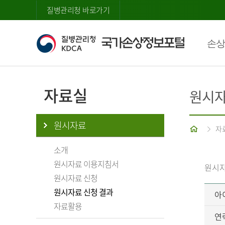
질병관리청 바로가기
손상
자료실
원시자
원시자료
홈
자
소개
원시자료 이용지침서
원시자
원시자료 신청
원시자료 신청 결과
아
자료활용
연