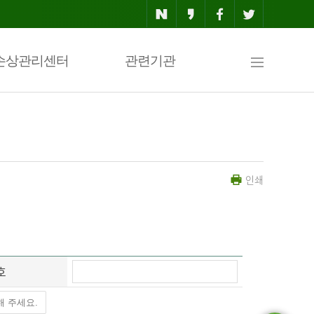
사
손상관리센터
관련기관
이
인쇄
트
맵
호